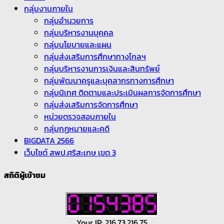
กลุ่มงานภายใน
กลุ่มอำนวยการ
กลุ่มบริหารงานบุคคล
กลุ่มนโยบายและแผน
กลุ่มส่งเสริมการศึกษาทางไกลฯ
กลุ่มบริหารงานการเงินและสินทรัพย์
กลุ่มพัฒนาครูและบุคลากรทางการศึกษา
กลุ่มนิเทศ ติดตามและประเมินผลการจัดการศึกษา
กลุ่มส่งเสริมการจัดการศึกษา
หน่วยตรวจสอบภายใน
กลุ่มกฏหมายและคดี
BIGDATA 2566
เว็บไซต์ สพป.ศรีสะเกษ เขต 3
สถิติผู้เข้าชม
Your IP: 216.73.216.75