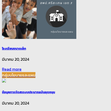
โรงเรียนขนาดเล็ก
มีนาคม 20, 2024
Read more
กลุ่มนโยบายและแผน
ข้อมูลการจัดสรรงบประมาณเงินอุดหนุน
มีนาคม 20, 2024