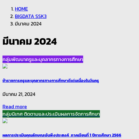
HOME
BIGDATA SSK3
มีนาคม 2024
มีนาคม 2024
กลุ่มพัฒนาครูและบุคลากรทางการศึกษา
ข้าราชการครูและบุคลากรทางการศึกษาดีเด่นเนื่องในวันครู
มีนาคม 21, 2024
Read more
กลุ่มนิเทศ ติดตามและประเมินผลการจัดการศึกษา
ผลการประเมินคุณลักษณะอันพึงประสงค์ ภาคเรียนที่ 1 ปีการศึกษา 2566