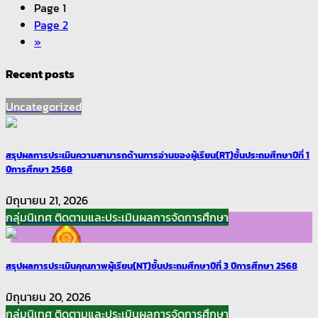
Page
1
Page
2
»
Recent posts
Uncategorized
สรุปผลการประเมินความสามารถด้านการอ่านของผู้เรียน(RT)ชั้นประถมศึกษาปีที่ 1
ปีการศึกษา 2568
มิถุนายน 21, 2026
กลุ่มนิเทศ ติดตามและประเมินผลการจัดการศึกษา
สรุปผลการประเมินคุณภาพผู้เรียน(NT)ชั้นประถมศึกษาปีที่ 3 ปีการศึกษา 2568
มิถุนายน 20, 2026
กลุ่มนิเทศ ติดตามและประเมินผลการจัดการศึกษา